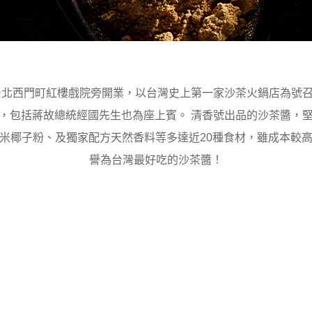
於台北西門町紅樓戲院旁開業，以台灣史上第一家沙茶火鍋店為號
，包括蔣故總統經國先生也為座上賓。 清香號出品的沙茶醬，
米椰子粉、及獨家配方天然香料等多達近20種食材，雖成本較
譽為台灣最好吃的沙茶醬！