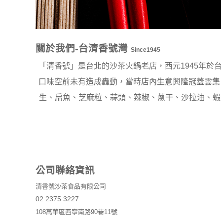
關於我們-台清香號灣
Since1945
「清香號」是台北的沙茶火鍋老店，西元1945年
口味空前未有造成轟動，當時店內生意興隆冠蓋雲集
生、扁魚、芝麻粒、蒜頭、辣椒、蔥干、沙拉油、蝦
公司聯絡資訊
清香號沙茶食品有限公司
02 2375 3227
108萬華區西寧南路90巷11號