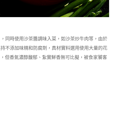
召，同時使用沙茶醬調味入菜，如沙茶炒牛肉等，由於
堅持不添加味精和防腐劑，真材實料選用使用大量的花
高，但香氣濃醇馥郁、紮實鮮香無可比擬，被食家饕客