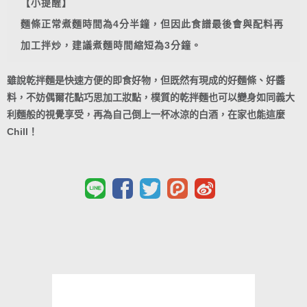
【小提醒】
麵條正常煮麵時間為4分半鐘，但因此食譜最後會與配料再
加工拌炒，建議煮麵時間縮短為3分鐘。
雖說乾拌麵是快速方便的即食好物，但既然有現成的好麵條、好醬
料，不妨偶爾花點巧思加工妝點，樸質的乾拌麵也可以變身如同義大
利麵般的視覺享受，再為自己倒上一杯冰涼的白酒，在家也能這麼
Chill！