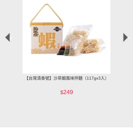
prev
ne
x3入）
【台灣清香號】沙茶蝦風味拌麵（117gx3入）
【台灣
249
$