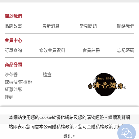
關於我們
品牌故事
最新消息
常見問題
聯絡我們
會員中心
訂單查詢
修改會員資料
會員註冊
忘記密碼
商品分類
沙茶醬
禮盒
辣椒油/辣椒粉
紅蔥油酥
拌麵
本網站使用您的Cookie於優化網站及您的購物經驗。繼續瀏覽網
清香號版權所有 © copyright Reserved.
站即表示您同意本公司隱私權政策，您可至隱私權政策了解詳細
資訊。