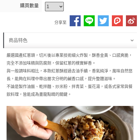
購買數量
分享至
商品特色
嚴選國產紅蔥頭，切片後以專業技術細火炸製，酥香金黃、口感爽脆，
完全不添加味精與防腐劑，保留紅蔥的樸實鮮香。
與一般調味料相比，本款紅蔥酥經過去油手續，香氣純淨，風味自然悠
長，能夠在料理中帶出層次分明的鹹香口感，提升整體滋味。
不論是製作油飯、乾拌麵、炒米粉、拌青菜、蛋花湯，或各式家常與餐
飲料理，皆能成為畫龍點睛的關鍵。