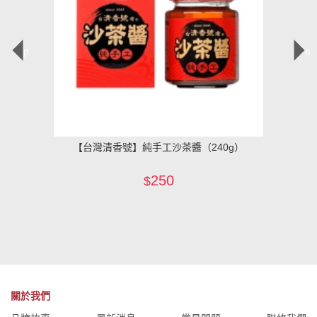
prev
ne
0g）
【台灣清香號】純手工沙茶醬（240g）
【台灣
250
$
關於我們