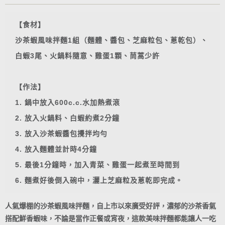
【食材】
沙茶蝦風味拌麵1組（麵體、醬包、芝麻粒包、蔥乾包）、
白蝦3尾、火鍋料隨意、雞蛋1顆、茼蒿少許
【作法】
1. 鍋中放入600c.c.水加熱煮滾
2. 放入火鍋料、白蝦約煮2分鐘
3. 放入沙茶蝦醬包攪拌均勻
4. 放入麵體並計時4分鐘
5. 最後1分鐘時，加入青菜、雞蛋一起煮至時間到
6. 麵煮好後倒入碗中，灑上芝麻粒及蔥乾即完成。
人氣爆棚的沙茶蝦風味拌麵，自上市以來廣受好評，濃郁的沙茶香氣
搭配鮮香蝦味，不論是當作正餐或宵夜，這款美味拌麵都能讓人一吃